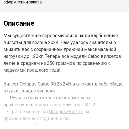
оформлении заказа.
Описание
Мы существенно переосмыслили наши карбоновые
вилсеты для сезона 2024. Нам удалось значительно
снизить вес с сохранением прежней максимальной
нагрузки до 120кг. Теперь все модели Carbo вилсетов
легче в среднем на 250 граммов по сравнению с
моделями прошлого года!
Вилсет Octopus Carbo 30.25.24Н включает в себя обода,
втулки, спицы/ниппели
- Ручная сборка колес выполняется на
профессиональном станке Park Tool TS 2.2
- Трековые втулки
Octopus Pro Lite
на
промышленных подшипниках
- Задняя fix / fix двухсторонняя флип-флоп под две