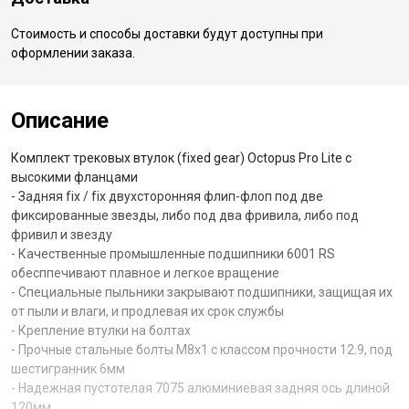
Стоимость и способы доставки будут доступны при
оформлении заказа.
Описание
Комплект трековых втулок (fixed gear) Octopus Pro Lite с
высокими фланцами
- Задняя fix / fix двухсторонняя флип-флоп под две
фиксированные звезды, либо под два фривила, либо под
фривил и звезду
- Качественные промышленные подшипники 6001 RS
обесппечивают плавное и легкое вращение
- Специальные пыльники закрывают подшипники, защищая их
от пыли и влаги, и продлевая их срок службы
- Крепление втулки на болтах
- Прочные стальные болты М8х1 с классом прочности 12.9, под
шестигранник 6мм
- Надежная пустотелая 7075 алюминиевая задняя ось длиной
120мм