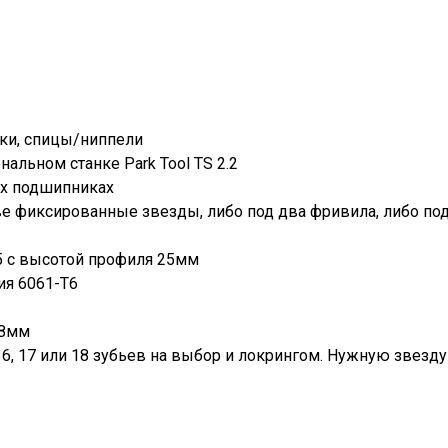
лки, спицы/ниппели
альном станке Park Tool TS 2.2
х подшипниках
две фиксированные звезды, либо под два фривила, либо по
5 c высотой профиля 25мм
я 6061-T6
38мм
16, 17 или 18 зубьев на выбор и локрингом. Нужную звезд