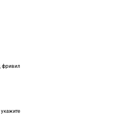
д фривил
у укажите