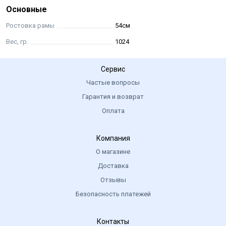
- Различные длины штока под рамы Octopus Vulgaris в
Основные
размерах 47 и 50 (183мм), 54 (203мм), 58 (238мм), 61см (258мм)
Ростовка рамы
54см
- Цвет золотисто-коричневый
Вес, гр.
1024
Сервис
Частые вопросы
Гарантия и возврат
Оплата
Компания
О магазине
Доставка
Отзывы
Безопасность платежей
Контакты