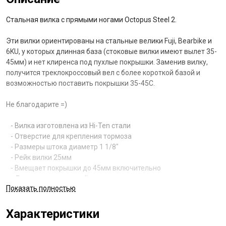
Стальная вилка с прямыми ногами Octopus Steel 2.
Эти вилки ориентированы на стальные велики Fuji, Bearbike и
6KU, у которых длинная база (стоковые вилки имеют вылет 35-
45мм) и нет клиренса под пухлые покрышки. Заменив вилку,
получится треклокроссовый вел с более короткой базой и
возможностью поставить покрышки 35-45С.
Не благодарите =)
- Вилка изготовлена из Hi-Ten стали
- Отверстие для крепления тормоза
- Размеры штока диаметр 1 1/8"
- Рейк вилки 25мм
- Вмещает покрышки до 45мм включительно
- Длина ног от опорной поверхности подшипника до центра
Показать полностью
оси 394мм
- Расстояние от короны до центра оси 362мм
- Якорь в комплекте и уже установлен
Характеристики
- Вес 1024гр с цельным штоком