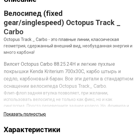
Велосипед (fixed
gear/singlespeed) Octopus Track _
Carbo
Octopus Track _ Carbo - это плавные линии, классическая
геометрия, сдержанный внешний вид, необузданная энергия и
много карбона!
Вилсет Octopus Carbo 88.25.24H и легкие пухлые
покрышки Kenda Kriterium 700x30C, карбо штырь и
седло, карбоновый баран. Все эти детали в стандартном
оснащении велосипеда Octopus Track_ Carbo.
Флип-флоп задняя втулка позволяет, при желании,
использовать велосипед не только как фикс, но и как
синглспид. Просто переверните заднее колесо. Но, фривила и
тормоза нет в комплекте, при необходимости можно добавить
Показать полностью
в комплектацию и установить. Стрепы в комплекте. Вес 7.62кг
без педалей в размере 55.
Характеристики