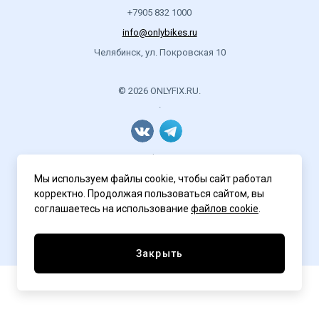
Привод:
+7905 832 1000
11 Система Octopus Pro Lite 130 HT 46T
info@onlybikes.ru
12 Каретка Octopus HT на промышленных подшипниках
Челябинск, ул. Покровская 10
13 Педали Octopus Light
14 Стрепы Octopus
15 Цепь KMC Z 410
© 2026 ONLYFIX.RU.
16 Локринг Octopus
.
17 Звезда Octopus 17Т
Седло:
Политика конфиденциальности
18 Седло Octopus Carbo
19 Подседельный штырь Octopus Carbo 27.2
Мы используем файлы cookie, чтобы сайт работал
20 Зажим Octopus
корректно. Продолжая пользоваться сайтом, вы
соглашаетесь на использование
файлов cookie
.
Управление:
21 Вынос Octopus Track 31.8
Разработка сайта
ASTDESIGN
22 Обмотка Octopus
Закрыть
23 Рулевая Octopus на промышленных подшипниках
24 Руль Octopus Drop Carbo