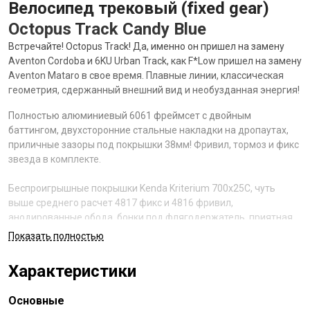
Велосипед трековый (fixed gear)
Octopus Track Candy Blue
Встречайте! Octopus Track! Да, именно он пришел на замену
Aventon Cordoba и 6KU Urban Track, как F*Low пришел на замену
Aventon Mataro в свое время. Плавные линии, классическая
геометрия, сдержанный внешний вид и необузданная энергия!
Полностью алюминиевый 6061 фреймсет с двойным
баттингом, двухсторонние стальные накладки на дропаутах,
приличные зазоры под покрышки 38мм! Фривил, тормоз и фикс
звезда в комплекте.
Беспроигрышные покрышки Kenda Kriterium 700x25C, чуть
выше среднего расчет 4817 фикс и 4816 фривил,
анодированные обода, бонки под флягодержатель, приятная
обмотка, педали платформы под стрепы.
Показать полностью
Четыре цвета черный мат, серебристый глянец, желтый кэмел
Характеристики
и игуана хамелеон! Три размера 52, 55 и 58см.
Основные
Втулки, рулевая, каретка на промах, система 130BCD, руль