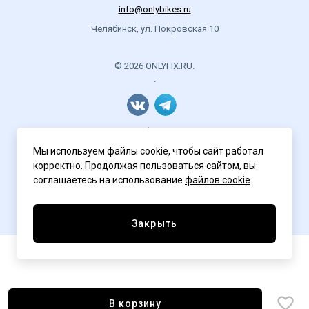
info@onlybikes.ru
Привод:
10 Система Octopus Fat 48T
Челябинск, ул. Покровская 10
11 Каретка Kenli 68x110 на промышленных подшипниках
12 Педали Octopus Lite
© 2026 ONLYFIX.RU.
13 Цепь KMC Z 410
.
14 Локринг Octopus
15 Звезда Octopus 17Т
16 Фривил Tri-Diamond 16T
Седло:
Политика конфиденциальности
17 Седло Octopus
Мы используем файлы cookie, чтобы сайт работал
18 Подседельный штырь Octopus 27.2
корректно. Продолжая пользоваться сайтом, вы
19 Зажим Octopus
соглашаетесь на использование
файлов cookie
.
Управление:
20 Вынос Octopus Track 31.8
Разработка сайта
ASTDESIGN
21 Обмотка Octopus
Закрыть
22 Руль Octopus Drop 31.8
23 Рулевая Octopus на промышленных подшипниках
Тормоза:
24 Тормоз в сборе Octopus 47-59 передний
Внимание:
Цена велосипеда указана именно для
В корзину