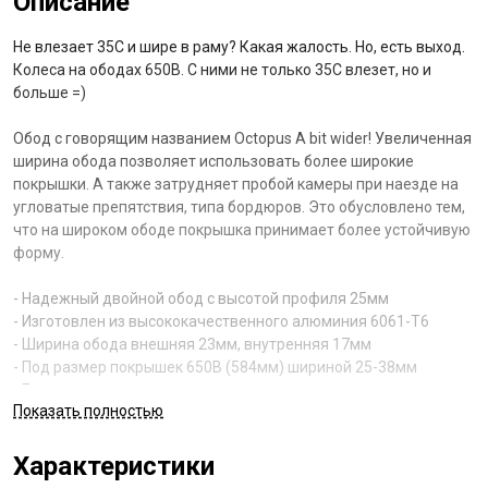
Описание
Не влезает 35С и шире в раму? Какая жалость. Но, есть выход.
Колеса на ободах 650B. С ними не только 35С влезет, но и
больше =)
Обод с говорящим названием Octopus A bit wider! Увеличенная
ширина обода позволяет использовать более широкие
покрышки. А также затрудняет пробой камеры при наезде на
угловатые препятствия, типа бордюров. Это обусловлено тем,
что на широком ободе покрышка принимает более устойчивую
форму.
- Надежный двойной обод с высотой профиля 25мм
- Изготовлен из высококачественного алюминия 6061-T6
- Ширина обода внешняя 23мм, внутренняя 17мм
- Под размер покрышек 650B (584мм) шириной 25-38мм
- Есть тормозная дорожка
Показать полностью
- Под 32 спицы
- ERD 567мм
- Вес 478гр (анодированный), 495гр (крашенный)
Характеристики
- Цвет черный, либо анодированный черный с логотипом