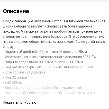
Описание
Обод с говорящим названием Octopus A bit wider! Увеличенная
ширина обода позволяет использовать более широкие
покрышки. А также затрудняет пробой камеры при наезде на
угловатые препятствия, типа бордюров. Это обусловлено тем,
что на широком ободе покрышка принимает более устойчивую
форму.
- Надежный двойной обод с высотой профиля 25мм
- Изготовлен из высококачественного алюминия 6061-T6
- Ширина обода внешняя 23мм, внутренняя 17мм
- Под размер покрышек 700С (622мм) шириной 25-38мм
- Есть тормозная дорожка
- Под 32 спицы
- ERD 586мм
- Вес 505гр (анодированный), 525гр (крашенный)
- Цвет черный, либо анодированный черный с логотипом
Octopus
Показать полностью