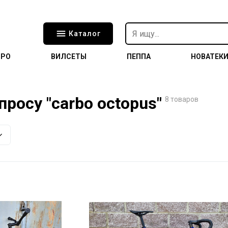
Каталог
ТРО
ВИЛСЕТЫ
ПЕППА
НОВАТЕК
росу "carbo octopus"
8 товаров