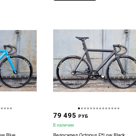
79 495
РУБ
В наличии
ow Blue
Велосипед Octopus F*Low Black