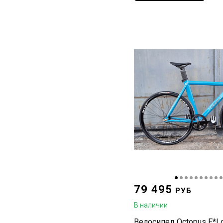
79 495
РУБ
В наличии
Велосипед Octopus F*L