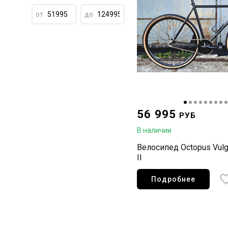
от
до
56 995
РУБ
В наличии
Велосипед Octopus Vulg
II
Подробнее